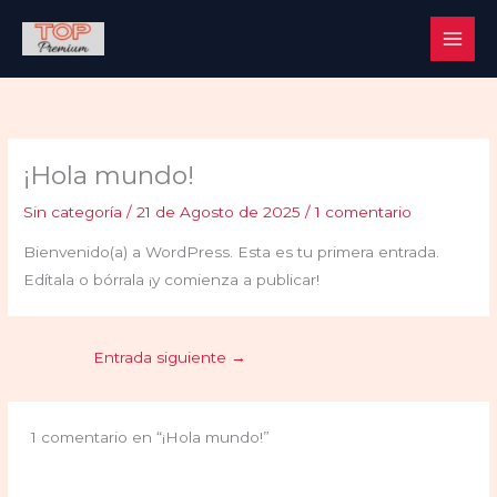
Ir
al
contenido
¡Hola mundo!
Sin categoría
/
21 de Agosto de 2025
/
1 comentario
Bienvenido(a) a WordPress. Esta es tu primera entrada.
Edítala o bórrala ¡y comienza a publicar!
Entrada siguiente
→
1 comentario en “¡Hola mundo!”