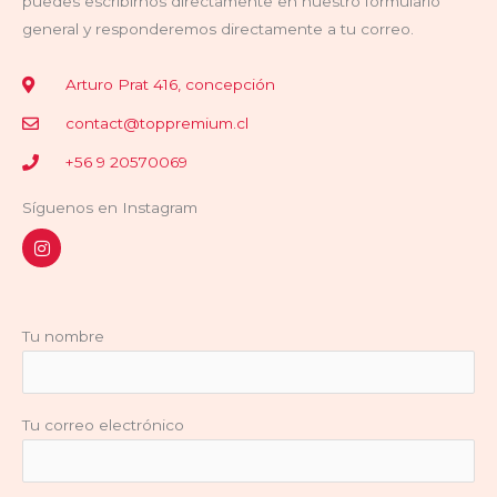
puedes escribirnos directamente en nuestro formulario
general y responderemos directamente a tu correo.
Arturo Prat 416, concepción
contact@toppremium.cl
+56 9 20570069
Síguenos en Instagram
I
n
s
t
a
g
r
Tu nombre
a
m
Tu correo electrónico