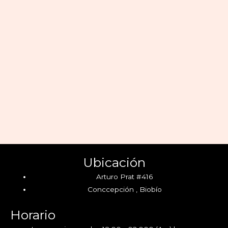
Ubicación
Arturo Prat #416
Conccepción , Biobío
Horario